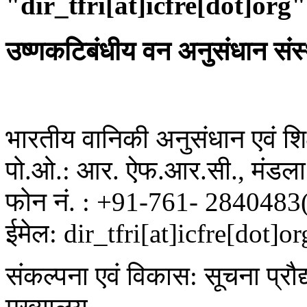
"dir_tfri[at]icfre[dot]org"
उष्णकटिबंधीय वन अनुसंधान संस
भारतीय वानिकी अनुसंधान एवं शिक्
पो.ओ.: आर. ऐफ.आर.सी., मंडला 
फोन नं. : +91-761- 2840483
ईमेल: dir_tfri[at]icfre[dot]or
संकल्पना एवं विकास: सूचना प्रौद