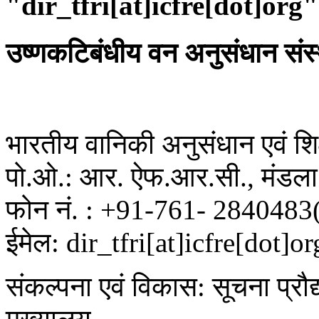
"dir_tfri[at]icfre[dot]org"
उष्णकटिबंधीय वन अनुसंधान संस
भारतीय वानिकी अनुसंधान एवं शिक्
पो.ओ.: आर. ऐफ.आर.सी., मंडला 
फोन नं. : +91-761- 2840483
ईमेल: dir_tfri[at]icfre[dot]or
संकल्पना एवं विकास: सूचना प्रौद