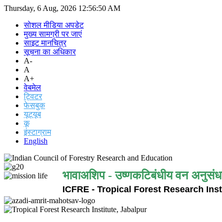
Thursday, 6 Aug, 2026
12:56:50 AM
सोशल मीडिया अपडेट
मुख्य सामग्री पर जाएं
साइट मानचित्र
सूचना का अधिकार
A-
A
A+
वेबमेल
ट्विटर
फेसबुक
यूट्यूब
कू
इंस्टाग्राम
English
भावाअशिप - उष्णकटिबंधीय वन अनुसंध
ICFRE - Tropical Forest Research Inst