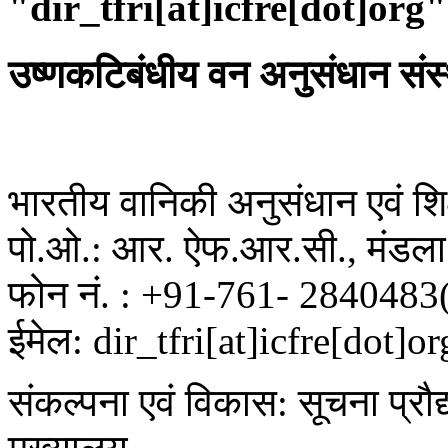
"dir_tfri[at]icfre[dot]org"
उष्णकटिबंधीय वन अनुसंधान संस
भारतीय वानिकी अनुसंधान एवं शिक्
पो.ओ.: आर. ऐफ.आर.सी., मंडला 
फोन नं. : +91-761- 2840483
ईमेल: dir_tfri[at]icfre[dot]or
संकल्पना एवं विकास: सूचना प्रौद