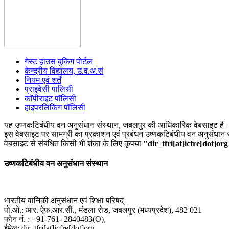
गेस्ट हाउस बुकिंग पोर्टल
केन्द्रीय विद्यालय, उ.व.अ.सं
नियम एवं शर्तें
प्राइवेसी पालिसी
काॅपीराइट पाॅलिसी
हाइपरलिंकिंग पाॅलिसी
यह उष्णकटिबंधीय वन अनुसंधान संस्थान, जबलपुर की आधिकारिक वेबसाइट है
इस वेबसाइट पर सामग्री का प्रकाशन एवं प्रबंधन उष्णकटिबंधीय वन अनुसंधान सं
वेबसाइट से संबंधित किसी भी शंका के लिए कृपया
"dir_tfri[at]icfre[dot]or
उष्णकटिबंधीय वन अनुसंधान संस्थान
भारतीय वानिकी अनुसंधान एवं शिक्षा परिषद्
पो.ओ.: आर. ऐफ.आर.सी., मंडला रोड, जबलपुर (मध्यप्रदेश), 482 021
फोन नं. : +91-761- 2840483(O),
ईमेल: dir_tfri[at]icfre[dot]org