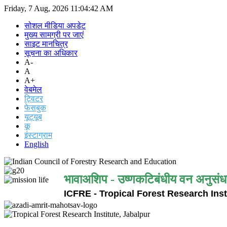
Friday, 7 Aug, 2026
11:04:42 AM
सोशल मीडिया अपडेट
मुख्य सामग्री पर जाएं
साइट मानचित्र
सूचना का अधिकार
A-
A
A+
वेबमेल
ट्विटर
फेसबुक
यूट्यूब
कू
इंस्टाग्राम
English
भावाअशिप - उष्णकटिबंधीय वन अनुसंध
ICFRE - Tropical Forest Research Inst