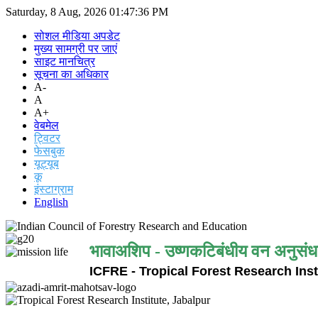
Saturday, 8 Aug, 2026
01:47:36 PM
सोशल मीडिया अपडेट
मुख्य सामग्री पर जाएं
साइट मानचित्र
सूचना का अधिकार
A-
A
A+
वेबमेल
ट्विटर
फेसबुक
यूट्यूब
कू
इंस्टाग्राम
English
भावाअशिप - उष्णकटिबंधीय वन अनुसंध
ICFRE - Tropical Forest Research Inst