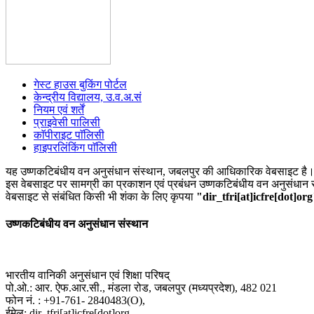
गेस्ट हाउस बुकिंग पोर्टल
केन्द्रीय विद्यालय, उ.व.अ.सं
नियम एवं शर्तें
प्राइवेसी पालिसी
काॅपीराइट पाॅलिसी
हाइपरलिंकिंग पाॅलिसी
यह उष्णकटिबंधीय वन अनुसंधान संस्थान, जबलपुर की आधिकारिक वेबसाइट है
इस वेबसाइट पर सामग्री का प्रकाशन एवं प्रबंधन उष्णकटिबंधीय वन अनुसंधान सं
वेबसाइट से संबंधित किसी भी शंका के लिए कृपया
"dir_tfri[at]icfre[dot]or
उष्णकटिबंधीय वन अनुसंधान संस्थान
भारतीय वानिकी अनुसंधान एवं शिक्षा परिषद्
पो.ओ.: आर. ऐफ.आर.सी., मंडला रोड, जबलपुर (मध्यप्रदेश), 482 021
फोन नं. : +91-761- 2840483(O),
ईमेल: dir_tfri[at]icfre[dot]org