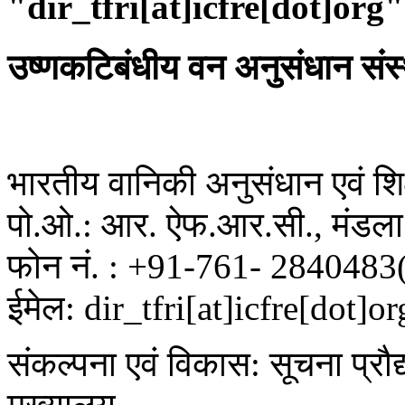
"dir_tfri[at]icfre[dot]org"
उष्णकटिबंधीय वन अनुसंधान संस
भारतीय वानिकी अनुसंधान एवं शिक्
पो.ओ.: आर. ऐफ.आर.सी., मंडला 
फोन नं. : +91-761- 2840483
ईमेल: dir_tfri[at]icfre[dot]or
संकल्पना एवं विकास: सूचना प्रौद