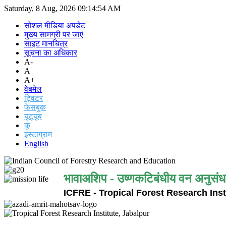
Saturday, 8 Aug, 2026
09:14:54 AM
सोशल मीडिया अपडेट
मुख्य सामग्री पर जाएं
साइट मानचित्र
सूचना का अधिकार
A-
A
A+
वेबमेल
ट्विटर
फेसबुक
यूट्यूब
कू
इंस्टाग्राम
English
भावाअशिप - उष्णकटिबंधीय वन अनुसंध
ICFRE - Tropical Forest Research Inst