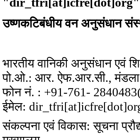
"dir_tfri[at]icfre[dot]org"
उष्णकटिबंधीय वन अनुसंधान संस
भारतीय वानिकी अनुसंधान एवं शिक्
पो.ओ.: आर. ऐफ.आर.सी., मंडला 
फोन नं. : +91-761- 2840483
ईमेल: dir_tfri[at]icfre[dot]or
संकल्पना एवं विकास: सूचना प्रौद