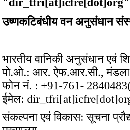
"dir_tfri[at]icfre[dot]org"
उष्णकटिबंधीय वन अनुसंधान संस
भारतीय वानिकी अनुसंधान एवं शिक्
पो.ओ.: आर. ऐफ.आर.सी., मंडला 
फोन नं. : +91-761- 2840483
ईमेल: dir_tfri[at]icfre[dot]or
संकल्पना एवं विकास: सूचना प्रौद