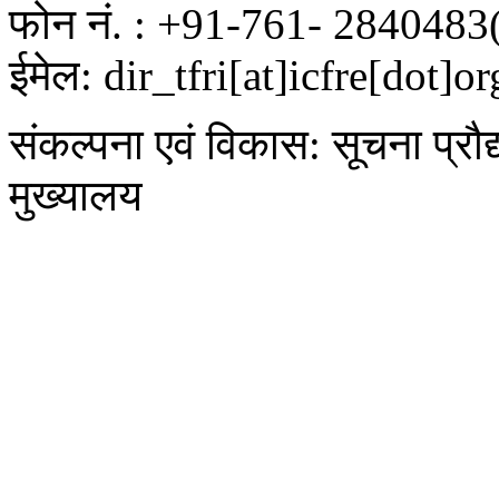
फोन नं. : +91-761- 2840483
ईमेल: dir_tfri[at]icfre[dot]or
संकल्पना एवं विकास: सूचना प्रौद
मुख्यालय