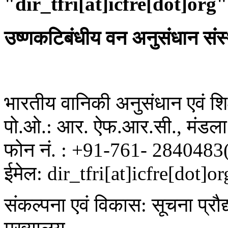
"dir_tfri[at]icfre[dot]org"
उष्णकटिबंधीय वन अनुसंधान संस
भारतीय वानिकी अनुसंधान एवं शिक्
पो.ओ.: आर. ऐफ.आर.सी., मंडला 
फोन नं. : +91-761- 2840483
ईमेल: dir_tfri[at]icfre[dot]or
संकल्पना एवं विकास: सूचना प्रौद